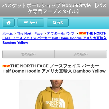
バスケットボールショップ Hoop★Style 【バス
ケ専門フープスタイル】
カート
検索
ホーム
＞
The North Face
＞
アウター＆パンツ
＞
THE NORTH
FACE ノースフェイス パーカー Half Dome Hoodie アメリカ直輸入
Bamboo Yellow
前の商品へ
次の商品へ
THE NORTH FACE ノースフェイス パーカー
Half Dome Hoodie アメリカ直輸入 Bamboo Yellow