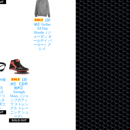
UT
【即
納】Jordan
All Day
Hoodie（ジ
ョーダン オ
ールデイ パ
ーカー）グ
レイ
外限
【即
納】【送料
UE
無料】
LE
Strength
(ドリ
Shoes（ジャ
スタ
ンプ力アッ
用ゴ
プ ストレン
ル
グス トレー
ニング シュ
UT
ーズ）
SOLD OUT