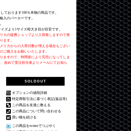
しております100％本物の商品です。
輸入のパーカーです。
。
サイズより1サイズ程大き目が目安です。
リカの提携ショップより入荷致しますので発
かります。
メリカからの入荷日数が増える場合もござい
のご購入をお願いいたします。
りますので、時間差により完売になってしま
は、改めて受注担当者よりメールにてお知ら
SOLDOUT
オプションの値段詳細
特定商取引法に基づく表記(返品等)
この商品を友達に教える
この商品について問い合わせる
買い物を続ける
この商品をtwitterでつぶやく