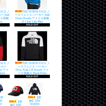
FACE ノ
THE NORTH FACE ノ
 Half
ースフェイス パーカー Half
メリカ直輸
Dome Hoodie アメリカ直輸
ow
入 Clear Lake Blue
SOLD OUT
FACE ノ
THE NORTH FACE ノ
ーカー
ースフェイス パーカー
die アメ
Drew Peak C/B Hoodie アメ
ack
リカ直輸入 Black/White
SOLD OUT
【即
【即
HE
納】THE
【即
H
NORTH
納】THE