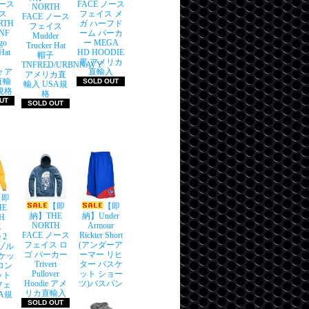
ノース
FACE ノース
NORTH
ス
フェイス メ
FACE ノース
RTH
ガ ハーフド
フェイス
NF
ーム パーカ
Mudder
go
ー MEGA
Trucker Hat
Hat
HD HOODIE
帽子
黒 アメリカ
TNFRED/URBNNAVY
ue ア
直輸入
アメリカ直
直輸
SOLD OUT
輸入 USA規
規格
格
UT
SOLD OUT
【即
【即
【即
HE
納】THE
納】Under
H
NORTH
Armour
E
FACE ノース
Rickter Short
 2
フェイス ロ
(アンダーア
リゾル
ゴ パーカー
ーマー リヒ
ャケッ
Trivert
ター バスケ
ロン
Pullover
ット ショー
ット
Hoodie アメ
ツ)バスパン
フェ
リカ直輸入
A規
SOLD OUT