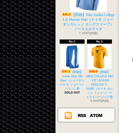
【即納】Nike Jordan College
L/S Shooter Shirt（ナイキ ジョー
ダンカレッジ ロングスリーブ）
ノースカロライナ
7,109円(内税)
No.2
No.3
【即納】
【即納】
Jordan Melo M8
NIKE COLLEGE DRI
Short（ジョーダン
- FIT LEGEND
メロ ８ ショーツ）
SIDELINE T -
バスパン青
SHIRT（ナイキ カレ
SOLD OUT
ッジ Ｔシャツ）ウ
ェストバージニア黄
5,500円(内税)