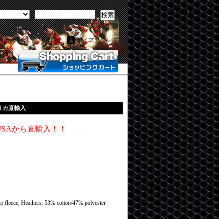
検索
マイアカウント
アメリカ直輸入
SAから直輸入！！
r fleece, Heathers: 53% cotton/47% polyester