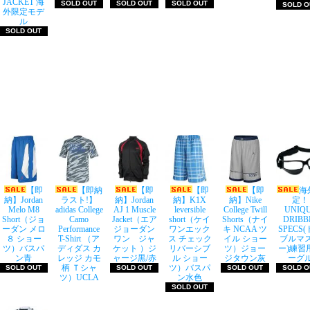
JACKET 海
SOLD OUT
SOLD OUT
SOLD OUT
SOLD O
外限定モデ
ル
SOLD OUT
【即
【即納
【即
【即
【即
海
納】Jordan
ラスト!】
納】Jordan
納】K1X
納】Nike
定！
Melo M8
adidas College
AJ 1 Muscle
leversible
College Twill
UNIQ
Short（ジョ
Camo
Jacket（エア
short（ケイ
Shorts（ナイ
DRIBB
ーダン メロ
Performance
ジョーダン
ワンエック
キ NCAA ツ
SPECS
８ ショー
T-Shirt （ア
ワン ジャ
ス チェック
イル ショー
ブルマ
ツ）バスパ
ディダス カ
ケット ）ジ
リバーシブ
ツ）ジョー
ー)練習
ン青
レッジ カモ
ャージ黒/赤
ル ショー
ジタウン灰
ーグ
柄 Ｔシャ
ツ）バスパ
SOLD OUT
SOLD OUT
SOLD OUT
SOLD O
ツ）UCLA
ン水色
SOLD OUT