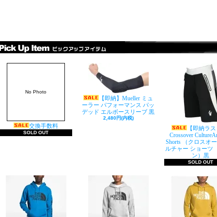
No Photo
【即納】Mueller ミュ
ーラー パフォーマンス パッ
デッド エルボースリーブ 黒
2,480円(内税)
交換手数料
【即納ラス
SOLD OUT
Crossover Culture
Shorts （クロスオ
ルチャー ショーツ
ン）黒
SOLD OUT