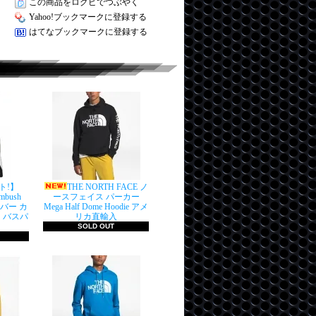
この商品をログピでつぶやく
Yahoo!ブックマークに登録する
はてなブックマークに登録する
ト!】
THE NORTH FACE ノ
Ambush
ースフェイス パーカー
ーバー カ
Mega Half Dome Hoodie アメ
 バスパ
リカ直輸入
SOLD OUT