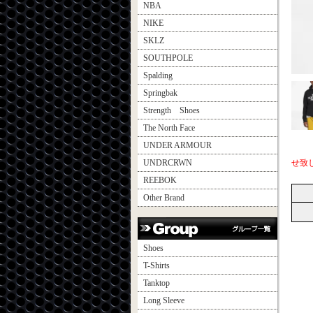
NBA
NIKE
SKLZ
SOUTHPOLE
Spalding
Springbak
Strength Shoes
The North Face
UNDER ARMOUR
UNDRCRWN
せ致
REEBOK
Other Brand
Shoes
T-Shirts
Tanktop
Long Sleeve