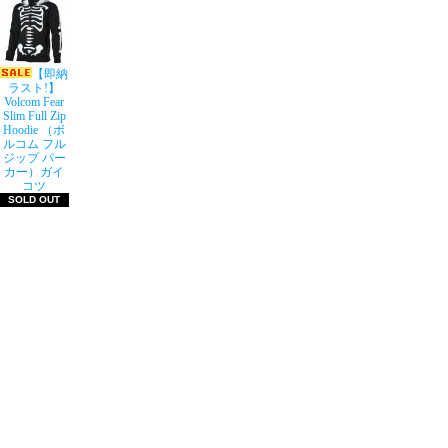
【即納
ラスト!】
Volcom Fear
Slim Full Zip
Hoodie （ボ
ルコム フル
ジップ パー
カー）ガイ
コツ
SOLD OUT