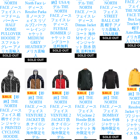
FACE 
納】USAモ
NORTH
North Face レ
デル THE
NORTH
フェイ
デル THE
FACE ノース
ディース
NORTH
FACE ノース
THE NO
NORTH
フェイス ハ
Resolve Parka
FACE ノース
フェイス
FACE T
FACE ノース
ーフドーム
II ノースフ
フェイス レ
STREET
Box Lo
フェイス レ
パーカー
ェイス リゾ
ディース
BALL CAP
Trucker 
ディース
HALF
ルブ2 パーカ
Ditmas Jacket
黒 帽子 アメ
帽子
FLYBAE
DOME
ー レインジ
ジャケット
リカ直輸入
AztecBl
BOMBER ジ
PULLOVER
ャケット
コート 海外
USA規格
メリカ
ャケット ロ
HOODIE ア
MEDIUM
Mサイズ レ
SOLD OUT
入 USA
ングコート
スファルト
GREY
インジャケ
SOLD O
送料無料
グレー アメ
HEATHERア
ット 防水 防
SOLD OUT
リカ直輸入
メリカ直輸
風 送料無料
入
SOLD OUT
SOLD OUT
SOLD OUT
【即
【即
【即
【即
納】T
【即
納】THE
納】THE
納】THE
納】THE
NORT
納】THE
NORTH
NORTH
NORTH
NORTH
FAC
NORTH
FACE ノース
FACE ノース
FACE ノース
FACE ノース
Resolve
FACE ノース
フェイス
フェイス
フェイス
フェイス
Jacket 
フェイス 総
VENTURE 2
VENTURE 2
VCyclone 2
BOMBAY
ブ2 ジ
柄サイクロ
JACKET 防
JACKET 防
Hoodie 防水
Jacket 中綿
ト ナイ
ン ジャケッ
水 ナイロン
水 ナイロン
ナイロンジ
ジャケット
ジャケ
ト PRINTED
ジャケット
ジャケット
ャケット 海
海外限定モ
ノース
CYCLONE
海外限定モ
海外限定モ
外限定モデ
デル
イス US
HOODIE
デル
デル
ル
SOLD OUT
格