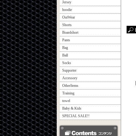
Jersey
hoodie
OutWear
Shorts
Boardshort
Pants
Bag
Ball
Socks
Supporter
Accessory
OtherItems
Training
towel
Baby & Kids
SPECIAL SALE!!