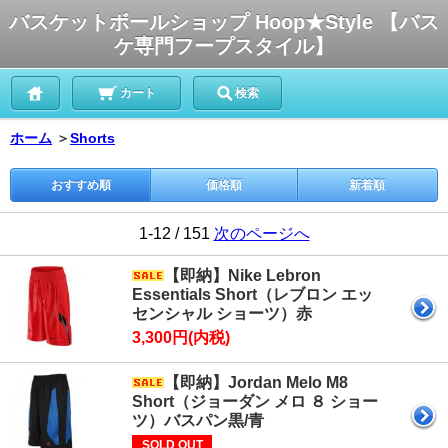
バスケットボールショップ Hoop★Style 【バス
ケ専門フープスタイル】
カート
検索
ホーム
＞
Shorts
おすすめ順
価格順
新着順
1-12 / 151
次のページへ
【即納】Nike Lebron
Essentials Short（レブロン エッ
センシャル ショーツ）赤
3,300円(内税)
【即納】Jordan Melo M8
Short（ジョーダン メロ ８ ショー
ツ）バスパン黒/青
SOLD OUT