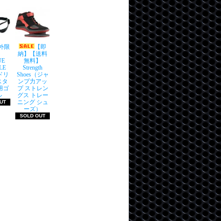
外限
【即
納】【送料
UE
無料】
LE
Strength
(ドリ
Shoes（ジャ
スタ
ンプ力アッ
用ゴ
プ ストレン
ル
グス トレー
ニング シュ
UT
ーズ）
SOLD OUT