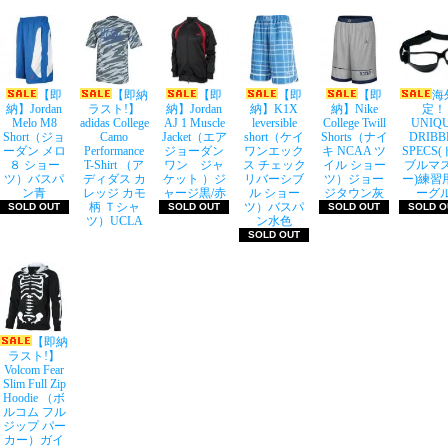
【即
【即納
【即
【即
【即
海
納】Jordan
ラスト!】
納】Jordan
納】K1X
納】Nike
定！
Melo M8
adidas College
AJ 1 Muscle
leversible
College Twill
UNIQ
Short（ジョ
Camo
Jacket（エア
short（ケイ
Shorts（ナイ
DRIBB
ーダン メロ
Performance
ジョーダン
ワンエック
キ NCAA ツ
SPECS
８ ショー
T-Shirt （ア
ワン ジャ
ス チェック
イル ショー
ブルマ
ツ）バスパ
ディダス カ
ケット ）ジ
リバーシブ
ツ）ジョー
ー)練習
ン青
レッジ カモ
ャージ黒/赤
ル ショー
ジタウン灰
ーグ
柄 Ｔシャ
ツ）バスパ
SOLD OUT
SOLD OUT
SOLD OUT
SOLD O
ツ）UCLA
ン水色
SOLD OUT
【即納
ラスト!】
Volcom Fear
Slim Full Zip
Hoodie （ボ
ルコム フル
ジップ パー
カー）ガイ