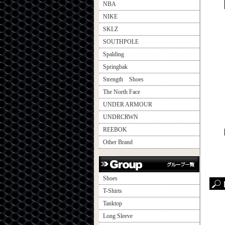
NBA
NIKE
SKLZ
SOUTHPOLE
Spalding
Springbak
Strength Shoes
The North Face
UNDER ARMOUR
UNDRCRWN
REEBOK
Other Brand
Shoes
T-Shirts
Tanktop
Long Sleeve