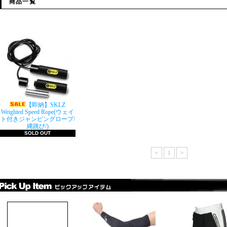
商品一覧
【即納】SKLZ
Weighted Speed Rope(ウェイ
ト付きジャンピングロープ/
縄跳び/)
SOLD OUT
<
1
>