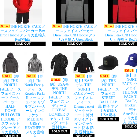
THE NORTH FACE ノ
THE NORTH FACE ノ
THE NORTH 
ースフェイス パーカー Box
ースフェイス パーカー
ースフェイス パ
Drop Hoodie アメリカ直輸入
Drew Peak C/B Hoodie アメ
Drew Peak C/B Hoo
Red/White
リカ直輸入 Grey/Black
リカ直輸入 Red/Bl
SOLD OUT
SOLD OUT
SOLD OUT
納】T
【即
【即
【即
【即
NORT
【即
納】THE
納】The
納】USAモ
納】THE
FACE 
納】USAモ
NORTH
North Face レ
デル THE
NORTH
フェイ
デル THE
FACE ノース
ディース
NORTH
FACE ノース
THE NO
NORTH
フェイス ハ
Resolve Parka
FACE ノース
フェイス
FACE T
FACE ノース
ーフドーム
II ノースフ
フェイス レ
STREET
Box Lo
フェイス レ
パーカー
ェイス リゾ
ディース
BALL CAP
Trucker 
ディース
HALF
ルブ2 パーカ
Ditmas Jacket
黒 帽子 アメ
帽子
FLYBAE
DOME
ー レインジ
ジャケット
リカ直輸入
AztecBl
BOMBER ジ
PULLOVER
ャケット
コート 海外
USA規格
メリカ
ャケット ロ
HOODIE ア
MEDIUM
Mサイズ レ
SOLD OUT
入 USA
ングコート
スファルト
GREY
インジャケ
SOLD O
送料無料
グレー アメ
HEATHERア
ット 防水 防
SOLD OUT
リカ直輸入
メリカ直輸
風 送料無料
入
SOLD OUT
SOLD OUT