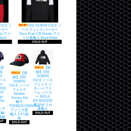
FACE ノ
THE NORTH FACE ノ
ーカー
ースフェイス パーカー
die アメ
Drew Peak C/B Hoodie アメ
ack
リカ直輸入 Black/White
SOLD OUT
【即
【即
HE
納】THE
【即
H
NORTH
納】THE
ノース
FACE ノース
NORTH
ス
フェイス メ
FACE ノース
RTH
ガ ハーフド
フェイス
NF
ーム パーカ
Mudder
go
ー MEGA
Trucker Hat
Hat
HD HOODIE
帽子
黒 アメリカ
TNFRED/URBNNAVY
ue ア
直輸入
アメリカ直
直輸
SOLD OUT
輸入 USA規
規格
格
UT
SOLD OUT