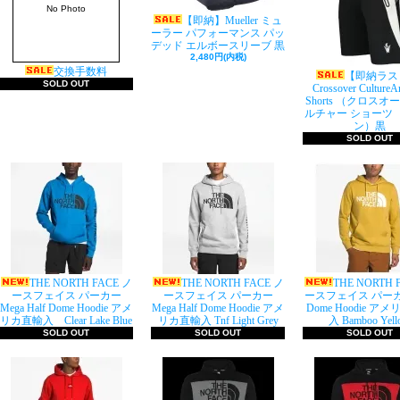
No Photo
【即納】Mueller ミュ
ーラー パフォーマンス パッ
デッド エルボースリーブ 黒
2,480円(内税)
交換手数料
【即納ラス
SOLD OUT
Crossover Culture
Shorts （クロスオ
ルチャー ショーツ
ン）黒
SOLD OUT
THE NORTH FACE ノ
THE NORTH FACE ノ
THE NORTH 
ースフェイス パーカー
ースフェイス パーカー
ースフェイス パーカー
Mega Half Dome Hoodie アメ
Mega Half Dome Hoodie アメ
Dome Hoodie ア
リカ直輸入 Clear Lake Blue
リカ直輸入 Tnf Light Grey
入 Bamboo Yell
SOLD OUT
SOLD OUT
SOLD OUT