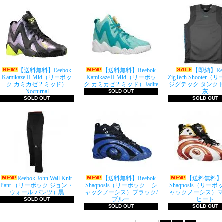
【送料無料】Reebok
【送料無料】Reebok
【即納】Ree
Kamikaze II Mid（リーボッ
Kamikaze II Mid（リーボッ
ZigTech Shooter
ク カミカゼ 2 ミッド）
ク カミカゼ 2 ミッド）Jadite
ジグテック タンク
Nocturnal
灰
SOLD OUT
SOLD OUT
SOLD OUT
Reebok John Wall Knit
【送料無料】Reebok
【送料無料】Re
Pant （リーボック ジョン・
Shaqnosis（リーボック シ
Shaqnosis（リー
ウォール パンツ）黒
ャックノーシス）ブラック/
ャックノーシス）
ブルー
ヒート
SOLD OUT
SOLD OUT
SOLD OUT