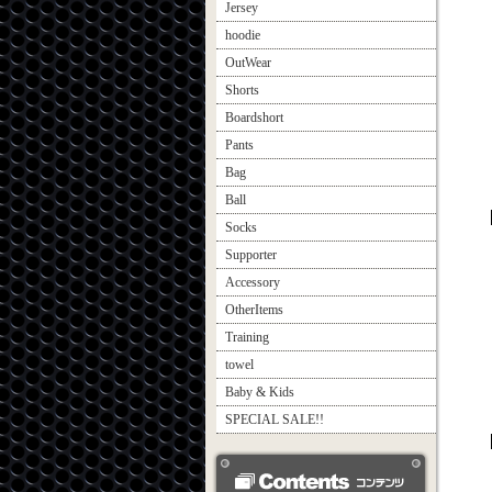
Jersey
hoodie
OutWear
Shorts
Boardshort
Pants
Bag
Ball
Socks
Supporter
Accessory
OtherItems
Training
towel
Baby & Kids
SPECIAL SALE!!