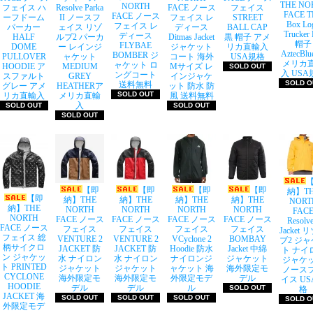
THE NO
NORTH
フェイス ハ
Resolve Parka
FACE ノース
フェイス
FACE T
FACE ノース
ーフドーム
II ノースフ
フェイス レ
STREET
Box Lo
フェイス レ
パーカー
ェイス リゾ
ディース
BALL CAP
Trucker 
ディース
HALF
ルブ2 パーカ
Ditmas Jacket
黒 帽子 アメ
帽子
FLYBAE
DOME
ー レインジ
ジャケット
リカ直輸入
AztecBl
BOMBER ジ
PULLOVER
ャケット
コート 海外
USA規格
メリカ
ャケット ロ
HOODIE ア
MEDIUM
Mサイズ レ
SOLD OUT
入 USA
ングコート
スファルト
GREY
インジャケ
SOLD O
送料無料
グレー アメ
HEATHERア
ット 防水 防
SOLD OUT
リカ直輸入
メリカ直輸
風 送料無料
入
SOLD OUT
SOLD OUT
SOLD OUT
【即
【即
【即
【即
納】T
【即
納】THE
納】THE
納】THE
納】THE
NORT
納】THE
NORTH
NORTH
NORTH
NORTH
FAC
NORTH
FACE ノース
FACE ノース
FACE ノース
FACE ノース
Resolve
FACE ノース
フェイス
フェイス
フェイス
フェイス
Jacket 
フェイス 総
VENTURE 2
VENTURE 2
VCyclone 2
BOMBAY
ブ2 ジ
柄サイクロ
JACKET 防
JACKET 防
Hoodie 防水
Jacket 中綿
ト ナイ
ン ジャケッ
水 ナイロン
水 ナイロン
ナイロンジ
ジャケット
ジャケ
ト PRINTED
ジャケット
ジャケット
ャケット 海
海外限定モ
ノース
CYCLONE
海外限定モ
海外限定モ
外限定モデ
デル
イス US
HOODIE
デル
デル
ル
SOLD OUT
格
JACKET 海
SOLD OUT
SOLD OUT
SOLD OUT
SOLD O
外限定モデ