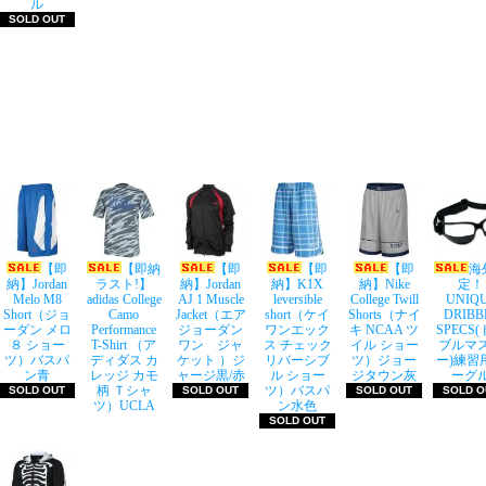
ル
SOLD OUT
【即
【即納
【即
【即
【即
海
納】Jordan
ラスト!】
納】Jordan
納】K1X
納】Nike
定！
Melo M8
adidas College
AJ 1 Muscle
leversible
College Twill
UNIQ
Short（ジョ
Camo
Jacket（エア
short（ケイ
Shorts（ナイ
DRIBB
ーダン メロ
Performance
ジョーダン
ワンエック
キ NCAA ツ
SPECS
８ ショー
T-Shirt （ア
ワン ジャ
ス チェック
イル ショー
ブルマ
ツ）バスパ
ディダス カ
ケット ）ジ
リバーシブ
ツ）ジョー
ー)練習
ン青
レッジ カモ
ャージ黒/赤
ル ショー
ジタウン灰
ーグ
柄 Ｔシャ
ツ）バスパ
SOLD OUT
SOLD OUT
SOLD OUT
SOLD O
ツ）UCLA
ン水色
SOLD OUT