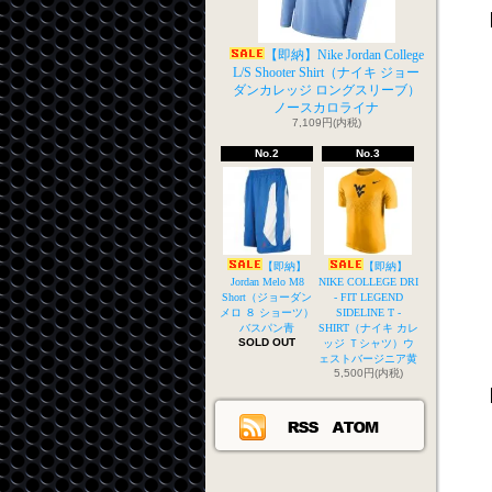
【即納】Nike Jordan College
L/S Shooter Shirt（ナイキ ジョー
ダンカレッジ ロングスリーブ）
ノースカロライナ
7,109円(内税)
No.2
No.3
【即納】
【即納】
Jordan Melo M8
NIKE COLLEGE DRI
Short（ジョーダン
- FIT LEGEND
メロ ８ ショーツ）
SIDELINE T -
バスパン青
SHIRT（ナイキ カレ
SOLD OUT
ッジ Ｔシャツ）ウ
ェストバージニア黄
5,500円(内税)