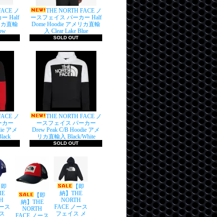
FACE ノ
THE NORTH FACE ノ
 Half
ースフェイス パーカー Half
メリカ直輸
Dome Hoodie アメリカ直輸
ow
入 Clear Lake Blue
SOLD OUT
FACE ノ
THE NORTH FACE ノ
ーカー
ースフェイス パーカー
die アメ
Drew Peak C/B Hoodie アメ
ack
リカ直輸入 Black/White
SOLD OUT
【即
【即
HE
納】THE
【即
H
NORTH
納】THE
ノース
FACE ノース
NORTH
ス
フェイス メ
FACE ノース