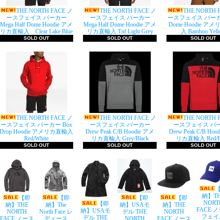
THE NORTH FACE ノ
THE NORTH FACE ノ
THE NORTH 
ースフェイス パーカー
ースフェイス パーカー
ースフェイス パーカー
Mega Half Dome Hoodie アメ
Mega Half Dome Hoodie アメ
Dome Hoodie ア
リカ直輸入 Clear Lake Blue
リカ直輸入 Tnf Light Grey
入 Bamboo Yell
SOLD OUT
SOLD OUT
SOLD OUT
THE NORTH FACE ノ
THE NORTH FACE ノ
THE NORTH 
ースフェイス パーカー Box
ースフェイス パーカー
ースフェイス パ
Drop Hoodie アメリカ直輸入
Drew Peak C/B Hoodie アメ
Drew Peak C/B Hoo
Red/White
リカ直輸入 Grey/Black
リカ直輸入 Red/Bl
SOLD OUT
SOLD OUT
SOLD OUT
納】T
【即
【即
【即
【即
NORT
【即
納】THE
納】The
納】USAモ
納】THE
FACE 
納】USAモ
NORTH
North Face レ
デル THE
NORTH
フェイ
デル THE
FACE ノース
ディース
NORTH
FACE ノース