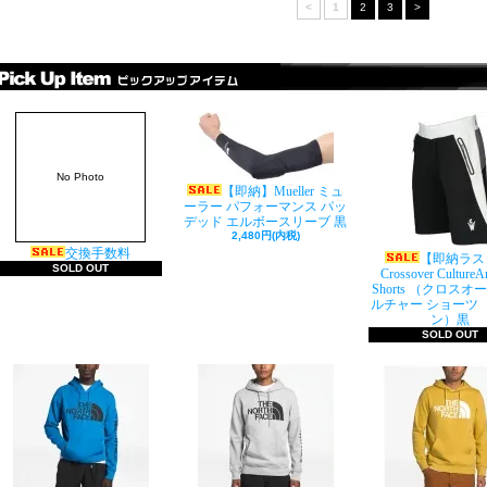
<
1
2
3
>
No Photo
【即納】Mueller ミュ
ーラー パフォーマンス パッ
デッド エルボースリーブ 黒
2,480円(内税)
交換手数料
【即納ラス
SOLD OUT
Crossover Culture
Shorts （クロスオ
ルチャー ショーツ
ン）黒
SOLD OUT