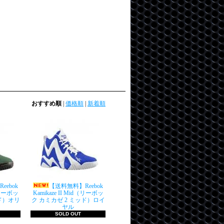
おすすめ順
|
価格順
|
新着順
ebok
【送料無料】Reebok
d（リーボッ
Kamikaze II Mid（リーボッ
ッド）オリ
ク カミカゼ 2 ミッド）ロイ
ヤル
SOLD OUT