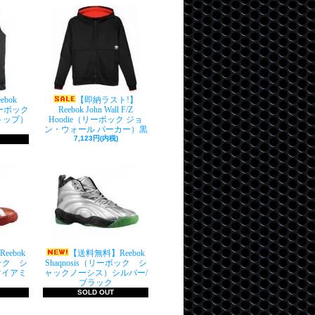
bok
【即納ラスト!】
（リーボック
Reebok John Wall F/Z
トップ）
Hoodie（リーボック ジョ
ン・ウォール パーカー）黒
7,123円(内税)
ebok
【送料無料】Reebok
ボック シ
Shaqnosis（リーボック シ
マイアミ
ャックノーシス）シルバー/
ブラック
SOLD OUT