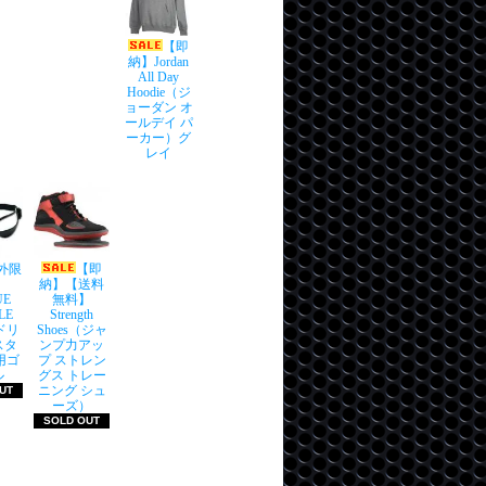
【即
納】Jordan
All Day
Hoodie（ジ
ョーダン オ
ールデイ パ
ーカー）グ
レイ
外限
【即
納】【送料
UE
無料】
LE
Strength
(ドリ
Shoes（ジャ
スタ
ンプ力アッ
用ゴ
プ ストレン
ル
グス トレー
ニング シュ
UT
ーズ）
SOLD OUT