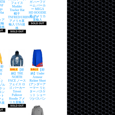
RTH
ガ ハーフド
フェイス
NF
ーム パーカ
Mudder
go
ー MEGA
Trucker Hat
Hat
HD HOODIE
帽子
黒 アメリカ
TNFRED/URBNNAVY
ue ア
直輸入
アメリカ直
直輸
SOLD OUT
輸入 USA規
規格
格
UT
SOLD OUT
【即
【即
【即
HE
納】THE
納】Under
H
NORTH
Armour
E
FACE ノース
Rickter Short
 2
フェイス ロ
(アンダーア
リゾル
ゴ パーカー
ーマー リヒ
ャケッ
Trivert
ター バスケ
ロン
Pullover
ット ショー
ット
Hoodie アメ
ツ)バスパン
フェ
リカ直輸入
A規
SOLD OUT
UT