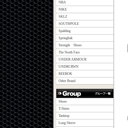
NBA
NIKE
SKLZ
SOUTHPOLE
Spalding
Springbak
Strength Shoes
The North Face
UNDER ARMOUR
UNDRCRWN
REEBOK
Other Brand
Shoes
T-Shirts
Tanktop
Long Sleeve