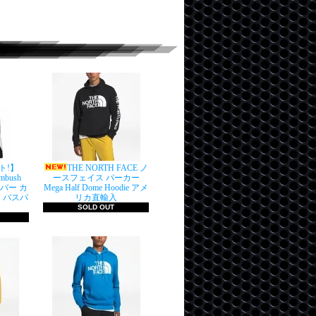
ト!】
THE NORTH FACE ノ
Ambush
ースフェイス パーカー
ーバー カ
Mega Half Dome Hoodie アメ
 バスパ
リカ直輸入
SOLD OUT