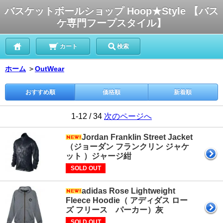
バスケットボールショップ Hoop★Style 【バス
ケ専門フープスタイル】
カート
検索
ホーム
＞
OutWear
おすすめ順
価格順
新着順
1-12 / 34
次のページへ
Jordan Franklin Street Jacket
（ジョーダン フランクリン ジャケ
ット ）ジャージ紺
SOLD OUT
adidas Rose Lightweight
Fleece Hoodie（ アディダス ロー
ズ フリース パーカー）灰
SOLD OUT